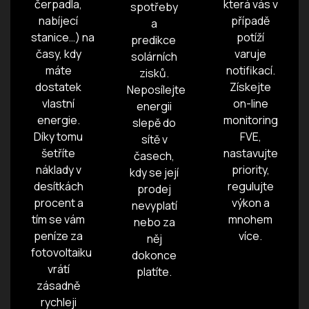
čerpadla,
která vás v
spotřeby
nabíjecí
případě
a
stanice…) na
potíží
predikce
časy, kdy
varuje
solárních
máte
notifikací.
zisků.
dostatek
Získejte
Neposílejte
vlastní
on-line
energii
energie.
monitoring
slepě do
Díky tomu
FVE,
sítě v
šetříte
nastavujte
časech,
náklady v
priority,
kdy se její
desítkách
regulujte
prodej
procent a
výkon a
nevyplatí
tím se vám
mnohem
nebo za
peníze za
více.
něj
fotovoltaiku
dokonce
vrátí
platíte.
zásadně
rychleji