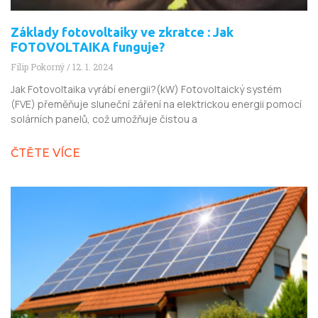
Základy fotovoltaiky ve zkratce : Jak
FOTOVOLTAIKA funguje?
Filip Pokorný
12. 1. 2024
Jak Fotovoltaika vyrábí energii?(kW) Fotovoltaický systém
(FVE) přeměňuje sluneční záření na elektrickou energii pomocí
solárních panelů, což umožňuje čistou a
ČTĚTE VÍCE