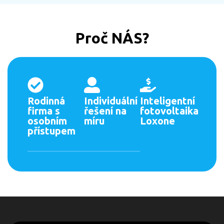
Proč NÁS?
Rodinná
Individuální
Inteligentní
firma s
řešení na
fotovoltaika
osobním
míru
Loxone
přístupem