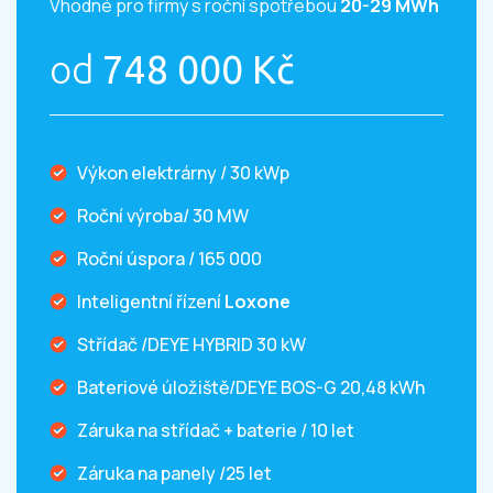
Vhodné pro firmy s roční spotřebou
20-29 MWh
od
748 000 Kč
Výkon elektrárny / 30 kWp
Roční výroba/ 30 MW
Roční úspora / 165 000
Inteligentní řízení
Loxone
Střídač /DEYE HYBRID 30 kW
Bateriové úložiště/DEYE BOS-G 20,48 kWh
Záruka na střídač + baterie / 10 let
Záruka na panely /25 let