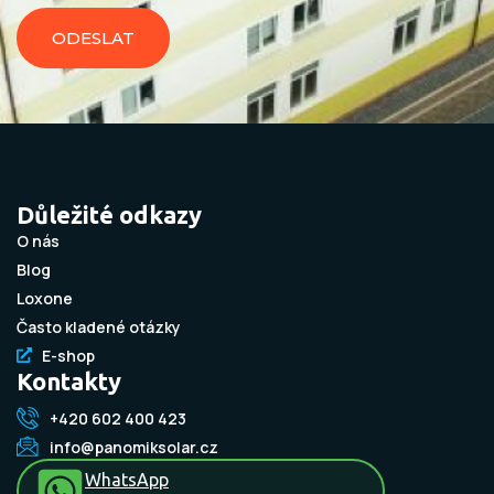
ODESLAT
Důležité odkazy
O nás
Blog
Loxone
Často kladené otázky
E-shop
Kontakty
+420 602 400 423
info@panomiksolar.cz
WhatsApp