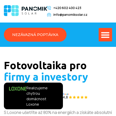
+420 602 400 423
info@panomiksolar.cz
NEZÁVAZNÁ POPTÁVKA
Fotovoltaika pro
firmy a investory
Realizujeme
chytrou
domácnost
Loxone
S Loxone ušetříte až 80% na energiích a získáte absolutní