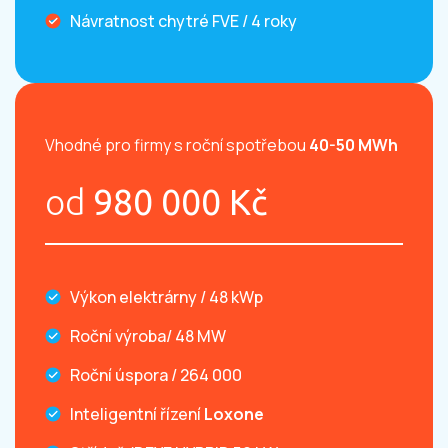
Návratnost chytré FVE / 4 roky
Vhodné pro firmy s roční spotřebou
40-50 MWh
od
980 000 Kč
Výkon elektrárny / 48 kWp
Roční výroba/ 48 MW
Roční úspora / 264 000
Inteligentní řízení
Loxone