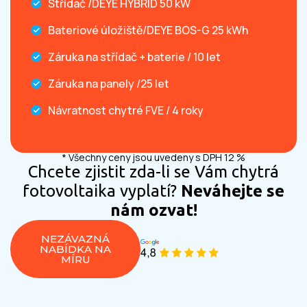
Střídač /DEYE HYBRID 50 kW
Bateriové úložiště/DEYE BOS-G 25 kWh
Záruka na střídač + baterie / 10 let
Záruka na panely /25 let
Návratnost chytré FVE / 4 roky
* Všechny ceny jsou uvedeny s DPH 12 %
Chcete zjistit zda-li se Vám chytrá
fotovoltaika vyplatí?
Neváhejte se
nám ozvat!
NEZÁVAZNÁ
NABÍDKA NA
MÍRU