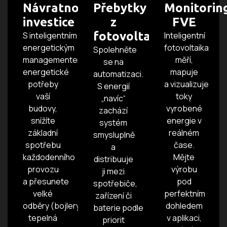
Návratnost
Přebytky
Monitorin
investice
z
FVE
fotovoltaiky
S inteligentním
Inteligentní
energetickým
fotovoltaika
Spolehněte
managementem znáte
měří,
se na
energetické
mapuje
automatizaci.
potřeby
a vizualizuje
S energií
vaší
toky
„navíc“
budovy,
vyrobené
zachází
snížíte
energie v
systém
základní
reálném
smysluplně
spotřebu
čase.
a
každodenního
Mějte
distribuuje
provozu
výrobu
ji mezi
a přesunete
pod
spotřebiče,
velké
perfektním
zařízení či
odběry (bojlery,
dohledem
baterie podle
tepelná
v aplikaci,
priorit