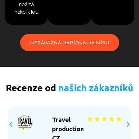
než za
několik let.
NEZÁVAZNÁ NABÍDKA NA MÍRU
Recenze od
našich zákazníků
Travel
production
CZ