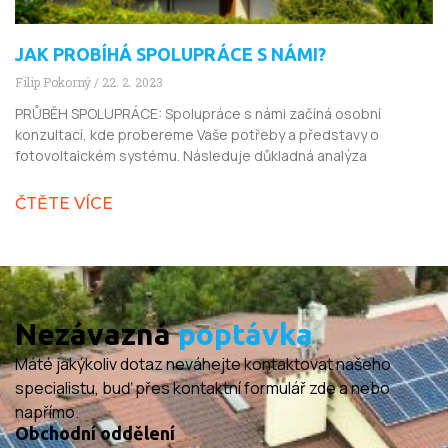
JAK PROBÍHÁ SPOLUPRÁCE S NÁMI?
Filip Pokorný
22. 2. 2023
PRŮBĚH SPOLUPRÁCE: Spolupráce s námi začíná osobní
konzultací, kde probereme Vaše potřeby a představy o
fotovoltaickém systému. Následuje důkladná analýza
ČTĚTE VÍCE
Nezávazná
poptávka
Máté jakýkoliv dotaz neváhejte kontaktovat našeho
specialistu, buď přes kontaktní formulář zde a nebo
napřímo.
Obchodní oddělení