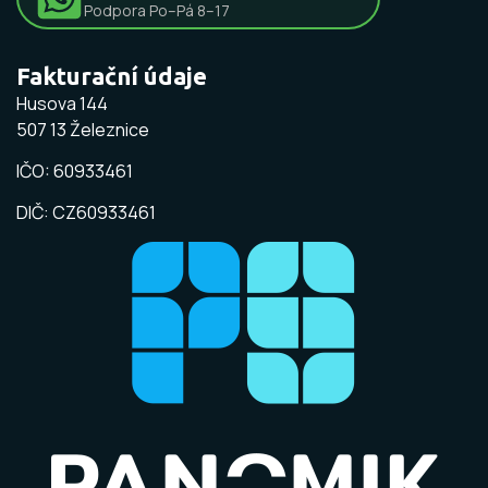
Podpora Po–Pá 8–17
Fakturační údaje
Husova 144
507 13 Železnice
IČO: 60933461
DIČ: CZ60933461