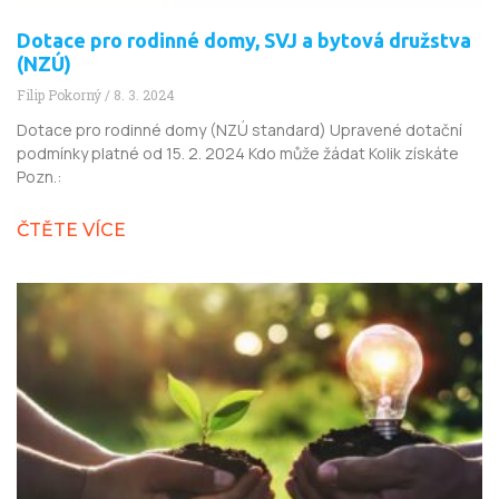
Dotace pro rodinné domy, SVJ a bytová družstva
(NZÚ)
Filip Pokorný
8. 3. 2024
Dotace pro rodinné domy (NZÚ standard) Upravené dotační
podmínky platné od 15. 2. 2024 Kdo může žádat Kolik získáte
Pozn.:
ČTĚTE VÍCE