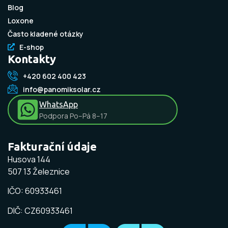
Blog
Loxone
Často kladené otázky
E-shop
Kontakty
+420 602 400 423
info@panomiksolar.cz
WhatsApp
Podpora Po–Pá 8–17
Fakturační údaje
Husova 144
507 13 Železnice
IČO: 60933461
DIČ: CZ60933461