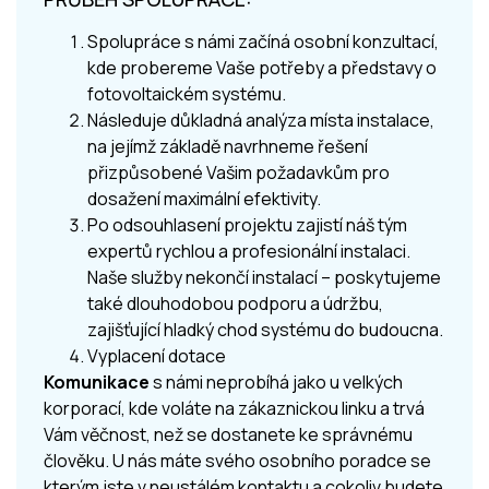
Spolupráce s námi začíná osobní konzultací,
kde probereme Vaše potřeby a představy o
fotovoltaickém systému.
Následuje důkladná analýza místa instalace,
na jejímž základě navrhneme řešení
přizpůsobené Vašim požadavkům pro
dosažení maximální efektivity.
Po odsouhlasení projektu zajistí náš tým
expertů rychlou a profesionální instalaci.
Naše služby nekončí instalací – poskytujeme
také dlouhodobou podporu a údržbu,
zajišťující hladký chod systému do budoucna.
Vyplacení dotace
Komunikace
s námi neprobíhá jako u velkých
korporací, kde voláte na zákaznickou linku a trvá
Vám věčnost, než se dostanete ke správnému
člověku. U nás máte svého osobního poradce se
kterým jste v neustálém kontaktu a cokoliv budete