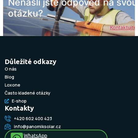
Nenašli jste odpověď na svou
otázku?
Kontaktujte
Důležité odkazy
O nás
Blog
Loxone
Často kladené otázky
E-shop
Kontakty
+420 602 400 423
info@panomiksolar.cz
WhatsApp