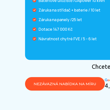
Bateriové úložiště /UApower 10 kWh
Záruka na střídač + baterie / 10 let
Záruka na panely /25 let
Dotace 147 000 Kč
Návratnost chytré FVE / 5 - 6 let
Chcete 
NEZÁVAZNÁ NABÍDKA NA MÍRU