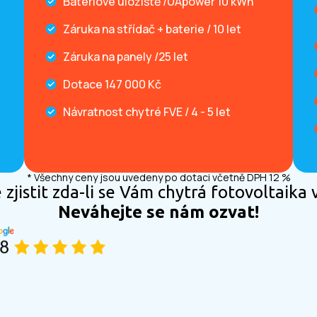
Bateriové úložiště /UApower 10 kWh
Záruka na střídač + baterie / 10 let
Záruka na panely /25 let
Dotace 147 000 Kč
Návratnost chytré FVE / 4 - 5 let
* Všechny ceny jsou uvedeny po dotaci včetně DPH 12 %
zjistit zda-li se Vám chytrá fotovoltaika 
Neváhejte se nám ozvat!