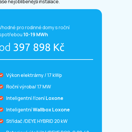
aše nejoblíbenější instalace.
Vhodné pro rodinné domy s roční
spotřebou
10-19 MWh
od
397 898 Kč
Výkon elektrárny / 17 kWp
Roční výroba/ 17 MW
Inteligentní řízení
Loxone
Inteligentní
Wallbox Loxone
Střídač /DEYE HYBRID 20 kW