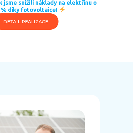
k jsme snížili náklady na elektřinu o
Jak jsme s
 % díky fotovoltaice!
80 % díky
DETAIL REALIZACE
DETAIL