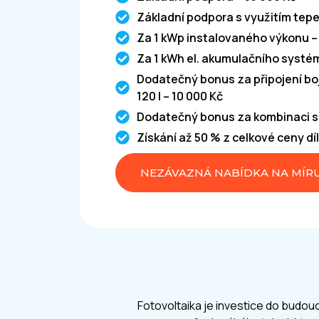
Základní podpora s využitím tepe
Za 1 kWp instalovaného výkonu –
Za 1 kWh el. akumulačního systém
Dodatečný bonus za připojení bo
120 l – 10 000 Kč
Dodatečný bonus za kombinaci s
Získání až 50 % z celkové ceny dí
NEZÁVAZNÁ NABÍDKA NA MÍR
Fotovoltaika je investice do budouc