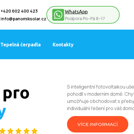
+420 602 400 423
WhatsApp
Podpora Po–Pá 8–17
info@panomiksolar.cz
Tepelná čerpadla
Kontakty
 pro
S inteligentní fotovoltaikou uš
pohodlí v moderním domě. Chyt
umožňuje obchodovat s přebyt
y
individuální řešení pro váš do
VÍCE INFORMACÍ