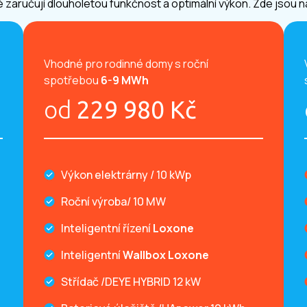
ré zaručují dlouholetou funkčnost a optimální výkon. Zde jsou n
Vhodné pro rodinné domy s roční
spotřebou
6-9 MWh
od
229 980 Kč
Výkon elektrárny / 10 kWp
Roční výroba/ 10 MW
Inteligentní řízení
Loxone
Inteligentní
Wallbox Loxone
Střídač /DEYE HYBRID 12 kW