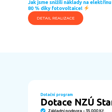
lektřinu o
Jak jsme snížili náklady na elektřinu
80 % díky fotovoltaice!
DETAIL REALIZACE
Dotační program
Dotace NZÚ Sta
Základní podpora – 35 000 Kč