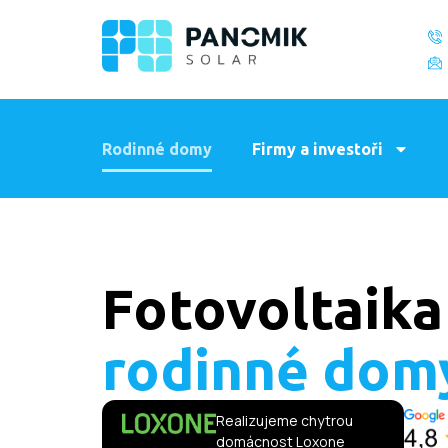
Rodinné domy
Firmy a investoři
Fotovoltaika
rodinné dom
Realizujeme chytrou
domácnost Loxone