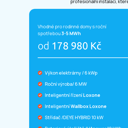
profesionální instalaci, kte
Vhodné pro rodinné domy s roční
spotřebou
3-5 MWh
od
178 980 Kč
Výkon elektrárny / 6 kWp
Roční výroba/ 6 MW
Inteligentní řízení
Loxone
Inteligentní
Wallbox Loxone
Střídač /DEYE HYBRID 10 kW