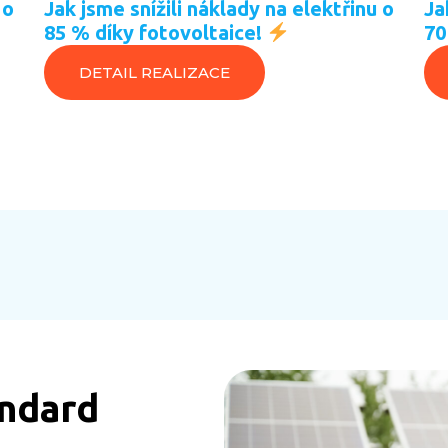
 o
Jak jsme snížili náklady na elektřinu o
Ja
85 % díky fotovoltaice!
70
DETAIL REALIZACE
ndard