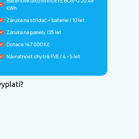
Bateriové úložiště/DEYE BOS-G 20,48
kWh
Záruka na střídač + baterie / 10 let
Záruka na panely /25 let
Dotace 147 000 Kč
Návratnost chytré FVE / 4 - 5 let
vyplatí?