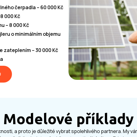
lného čerpadla – 60 000 Kč
 8 000 Kč
u – 8 000 Kč
jleru o minimálním objemu
e zateplením – 30 000 Kč
la
U
Modelové příklady
nosti, a proto je důležité vybrat spolehlivého partnera. My v