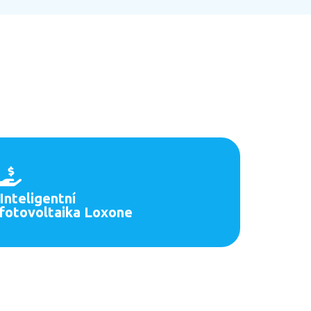
Inteligentní
fotovoltaika Loxone