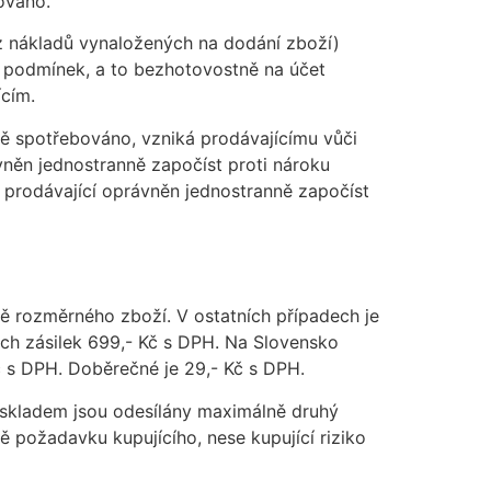
ováno.
ez nákladů vynaložených na dodání zboží)
h podmínek, a to bezhotovostně na účet
ícím.
ně spotřebováno, vzniká prodávajícímu vůči
vněn jednostranně započíst proti nároku
e prodávající oprávněn jednostranně započíst
ě rozměrného zboží. V ostatních případech je
ch zásilek 699,- Kč s DPH. Na Slovensko
č s DPH. Doběrečné je 29,- Kč s DPH.
 skladem jsou odesílány maximálně druhý
ě požadavku kupujícího, nese kupující riziko