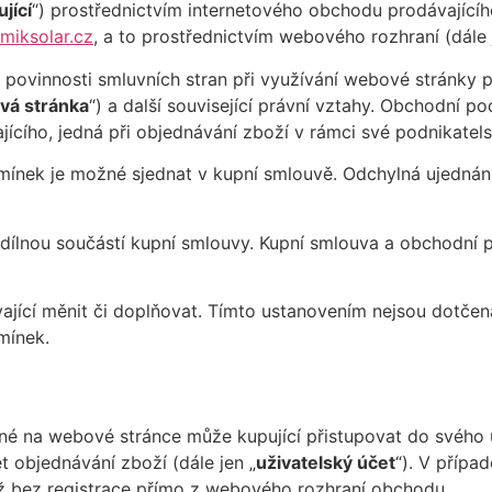
jící
“) prostřednictvím internetového obchodu prodávajícíh
iksolar.cz
, a to prostřednictvím webového rozhraní (dále 
 povinnosti smluvních stran při využívání webové stránky 
vá stránka
“) a další související právní vztahy. Obchodní p
ícího, jedná při objednávání zboží v rámci své podnikatels
ínek je možné sjednat v kupní smlouvě. Odchylná ujednání
dílnou součástí kupní smlouvy. Kupní smlouva a obchodní
jící měnit či doplňovat. Tímto ustanovením nejsou dotčen
mínek.
ené na webové stránce může kupující přistupovat do svého 
t objednávání zboží (dále jen „
uživatelský účet
“). V přípa
ž bez registrace přímo z webového rozhraní obchodu.