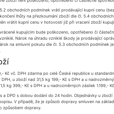
cené zboží není poškozeno, opotřebeno či částečně spotřeb
. 5.2 obchodních podmínek vrátí prodávající kupní cenu (b
skončení lhůty na přezkoumání zboží dle čl. 5.4 obchodníc
ěn vrátit kupní cenu v hotovosti již při vracení zboží kupuj
í vrácené kupujícím bude poškozeno, opotřebeno či částeč
zniklé. Nárok na úhradu vzniklé škody je prodávající oprá
 nárok na smluvní pokutu dle čl. 5.3 obchodních podmínek j
.
oží
0,- Kč vč. DPH zdarma po celé České republice u standardn
. DPH, u zboží nad 31,5 kg 199,- Kč s DPH a u nadrozměrný
31,5 kg 399,- Kč s DPH a u nadrozměrných zásilek 1.199,- K
ns a DPD s dobou dodání do 24 hodin. Objednávky u zboží
 popisu. V případě, že je způsob dopravy smluven na základ
to způsobem dopravy.