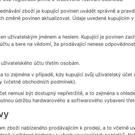
objednávání zboží je kupující povinen uvádět správně a prav
ejich změně povinen aktualizovat. Údaje uvedené kupujícím 
čen uživatelským jménem a heslem. Kupující je povinen zac
účtu a bere na vědomí, že prodávající nenese odpovědnost 
í uživatelského účtu třetím osobám.
 a to zejména v případě, kdy kupující svůj uživatelský účet
uvy (včetně obchodních podmínek).
 účet nemusí být dostupný nepřetržitě, a to zejména s ohl
 nutnou údržbu hardwarového a softwarového vybavení třet
vy
m zboží nabízeného prodávajícím k prodeji, a to včetně uv
aně z přidané hodnoty a všech souvisejících poplatků. Na