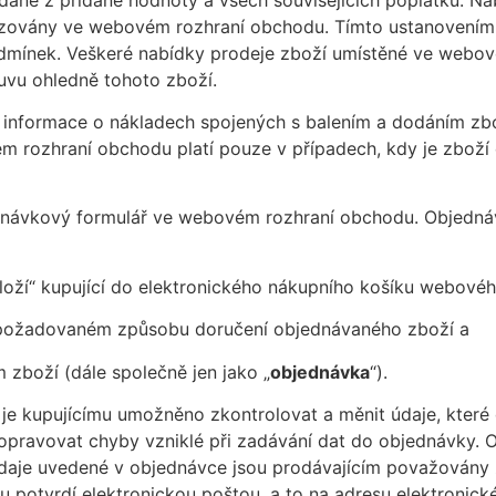
brazovány ve webovém rozhraní obchodu. Tímto ustanovením
odmínek. Veškeré nabídky prodeje zboží umístěné ve webo
ouvu ohledně tohoto zboží.
 informace o nákladech spojených s balením a dodáním zbo
 rozhraní obchodu platí pouze v případech, kdy je zboží
bjednávkový formulář ve webovém rozhraní obchodu. Objedn
oží“ kupující do elektronického nákupního košíku webovéh
o požadovaném způsobu doručení objednávaného zboží a
 zboží (dále společně jen jako „
objednávka
“).
je kupujícímu umožněno zkontrolovat a měnit údaje, které do
 opravovat chyby vzniklé při zadávání dat do objednávky. 
 Údaje uvedené v objednávce jsou prodávajícím považovány 
 potvrdí elektronickou poštou, a to na adresu elektronick