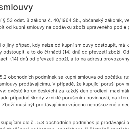
 smlouvy
ní § 53 odst. 8 zákona č. 40/1964 Sb., občanský zákoník, v
pit od kupní smlouvy na dodávku zboží upraveného podle přá
 či o jiný případ, kdy nelze od kupní smlouvy odstoupit, má 
odstoupit, a to do čtrnácti (14) dnů od převzetí zboží. O
cti (14) dnů od převzetí zboží, a to na adresu provozovny
. 5.2 obchodních podmínek se kupní smlouva od počátku ru
mlouvy prodávajícímu. V případě, že kupující poruší povin
ovy: dvěstě korun českých) za každý den prodlení, maximál
du případné škody vzniklé porušením povinnosti, na kterou
. Zboží musí být prodávajícímu vráceno nepoškozené a neo
ží kupujícím dle čl. 5.3 obchodních podmínek je prodávají