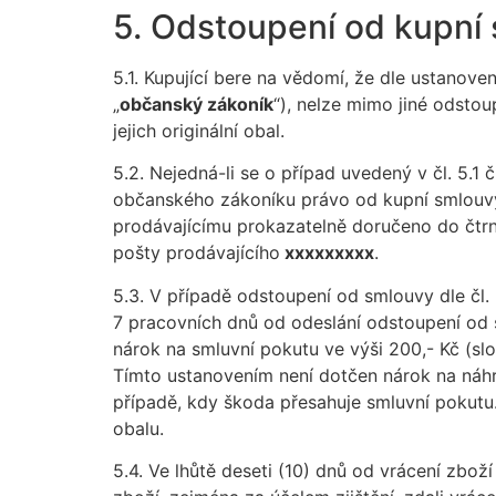
5. Odstoupení od kupní
5.1. Kupující bere na vědomí, že dle ustanove
„
občanský zákoník
“), nelze mimo jiné odstou
jejich originální obal.
5.2. Nejedná-li se o případ uvedený v čl. 5.1
občanského zákoníku právo od kupní smlouvy 
prodávajícímu prokazatelně doručeno do čtrná
pošty prodávajícího
xxxxxxxxx
.
5.3. V případě odstoupení od smlouvy dle čl
7 pracovních dnů od odeslání odstoupení od s
nárok na smluvní pokutu ve výši 200,- Kč (sl
Tímto ustanovením není dotčen nárok na náhra
případě, kdy škoda přesahuje smluvní pokutu
obalu.
5.4. Ve lhůtě deseti (10) dnů od vrácení zbo