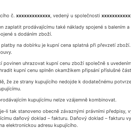
cího č.
xxxxxxxxxxxxx
, vedený u společnosti
xxxxxxxxxxx
nen zaplatit prodávajícímu také náklady spojené s balením 
spojené s dodáním zboží.
ě platby na dobírku je kupní cena splatná při převzetí zboží
louvy.
ící povinen uhrazovat kupní cenu zboží společně s uvedením
hradit kupní cenu splněn okamžikem připsání příslušné část
adě, že ze strany kupujícího nedojde k dodatečnému potvrze
upujícímu.
 prodávajícím kupujícímu nelze vzájemně kombinovat.
 je-li tak stanoveno obecně závaznými právními předpisy, v
címu daňový doklad – fakturu. Daňový doklad – fakturu vys
na elektronickou adresu kupujícího.