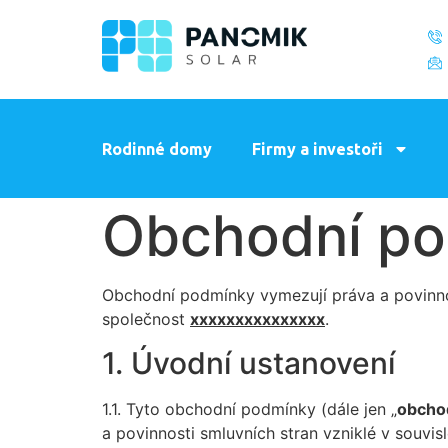
Rodinné domy
Firmy a investoři
Obchodní p
Obchodní podmínky vymezují práva a povinno
společnost
xxxxxxxxxxxxxxx
.
1. Úvodní ustanovení
1.1. Tyto obchodní podmínky (dále jen „
obcho
a povinnosti smluvních stran vzniklé v souvis