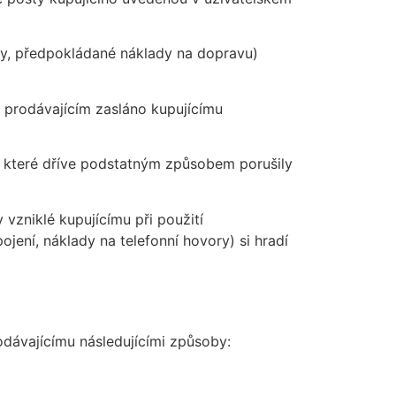
eny, předpokládané náklady na dopravu)
e prodávajícím zasláno kupujícímu
i, které dříve podstatným způsobem porušily
 vzniklé kupujícímu při použití
jení, náklady na telefonní hovory) si hradí
odávajícímu následujícími způsoby: