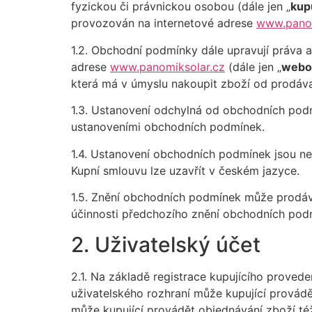
fyzickou či právnickou osobou (dále jen „
kupu
provozován na internetové adrese
www.panom
1.2. Obchodní podmínky dále upravují práva a
adrese
www.panomiksolar.cz
(dále jen „
webo
která má v úmyslu nakoupit zboží od prodávaj
1.3. Ustanovení odchylná od obchodních podm
ustanoveními obchodních podmínek.
1.4. Ustanovení obchodních podmínek jsou ne
Kupní smlouvu lze uzavřít v českém jazyce.
1.5. Znění obchodních podmínek může prodáva
účinnosti předchozího znění obchodních pod
2. Uživatelský účet
2.1. Na základě registrace kupujícího proved
uživatelského rozhraní může kupující provádě
může kupující provádět objednávání zboží té