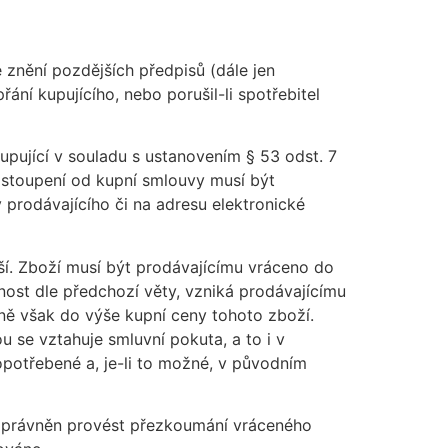
e znění pozdějších předpisů (dále jen
ní kupujícího, nebo porušil-li spotřebitel
kupující v souladu s ustanovením § 53 odst. 7
dstoupení od kupní smlouvy musí být
 prodávajícího či na adresu elektronické
ší. Zboží musí být prodávajícímu vráceno do
nost dle předchozí věty, vzniká prodávajícímu
ně však do výše kupní ceny tohoto zboží.
 se vztahuje smluvní pokuta, a to i v
potřebené a, je-li to možné, v původním
cí oprávněn provést přezkoumání vráceného