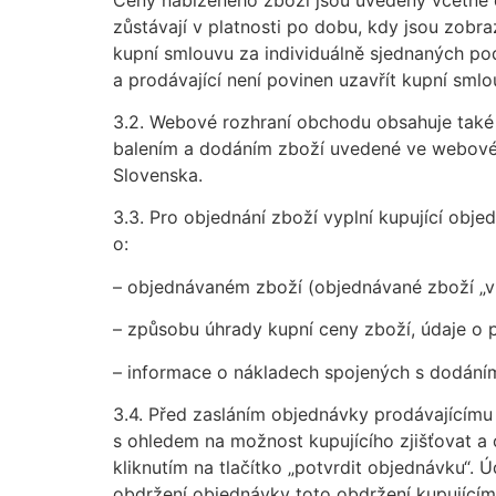
zůstávají v platnosti po dobu, kdy jsou zo
kupní smlouvu za individuálně sjednaných p
a prodávající není povinen uzavřít kupní sml
3.2. Webové rozhraní obchodu obsahuje také
balením a dodáním zboží uvedené ve webovém
Slovenska.
3.3. Pro objednání zboží vyplní kupující o
o:
– objednávaném zboží (objednávané zboží „vl
– způsobu úhrady kupní ceny zboží, údaje 
– informace o nákladech spojených s dodáním
3.4. Před zasláním objednávky prodávajícímu 
s ohledem na možnost kupujícího zjišťovat a
kliknutím na tlačítko „potvrdit objednávku“.
obdržení objednávky toto obdržení kupujícímu