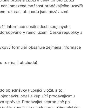
 není omezena možnost prodávajícího uzavřít
vém rozhraní obchodu jsou nezávazné
ží. Informace o nákladech spojených s
 doručováno v rámci území České republiky a
ávkový formulář obsahuje zejména informace
o rozhraní obchodu),
 objednávky kupující vložil, a to i
Objednávku odešle kupující prodávajícímu
za správné. Prodávající neprodleně po
é pošty kupujícího uvedenou v uživatelském