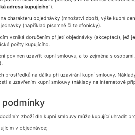
cká adresa kupujícího
“).
ti na charakteru objednávky (množství zboží, výše kupní c
ednávky (například písemně či telefonicky).
ícím vzniká doručením přijetí objednávky (akceptací), jež j
ické pošty kupujícího.
 není povinen uzavřít kupní smlouvu, a to zejména s osobam
).
ch prostředků na dálku při uzavírání kupní smlouvy. Náklady
ti s uzavřením kupní smlouvy (náklady na internetové připo
í podmínky
 dodáním zboží dle kupní smlouvy může kupující uhradit pr
ujícím v objednávce;