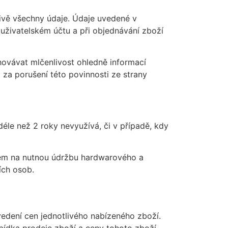
divě všechny údaje. Údaje uvedené v
v uživatelském účtu a při objednávání zboží
hovávat mlčenlivost ohledně informací
za porušení této povinnosti ze strany
 déle než 2 roky nevyužívá, či v případě, kdy
edem na nutnou údržbu hardwarového a
ích osob.
edení cen jednotlivého nabízeného zboží.
bídka prodeje zboží a ceny tohoto zboží