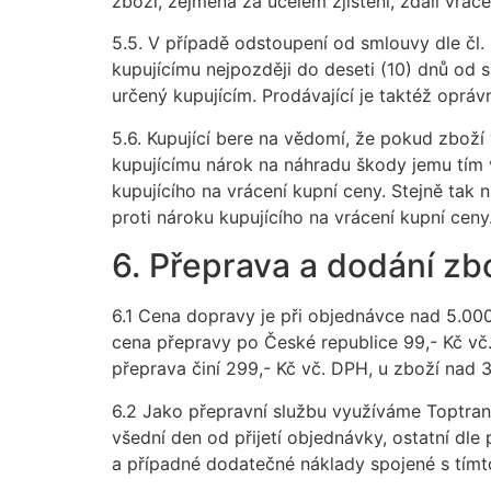
zboží, zejména za účelem zjištění, zdali vrá
5.5. V případě odstoupení od smlouvy dle čl
kupujícímu nejpozději do deseti (10) dnů od 
určený kupujícím. Prodávající je taktéž oprávn
5.6. Kupující bere na vědomí, že pokud zbož
kupujícímu nárok na náhradu škody jemu tím v
kupujícího na vrácení kupní ceny. Stejně tak
proti nároku kupujícího na vrácení kupní ceny
6. Přeprava a dodání zb
6.1 Cena dopravy je při objednávce nad 5.00
cena přepravy po České republice 99,- Kč vč
přeprava činí 299,- Kč vč. DPH, u zboží nad 
6.2 Jako přepravní službu využíváme Toptra
všední den od přijetí objednávky, ostatní dle
a případné dodatečné náklady spojené s tím