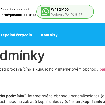
+420 602 400 423
WhatsApp
Podpora Po–Pá 8–17
info@panomiksolar.cz
Tepelná čerpadla
Kontakty
odmínky
sti prodávajícího a kupujícího v internetovém obchodu
pa
dní podmínky
“) internetového obchodu panomiksolar.cz (dá
losti nebo na základě kupní smlouvy (dále jen „
kupní smlou