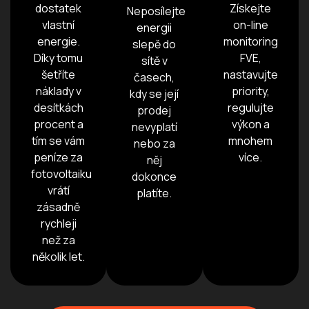
dostatek
Získejte
Neposílejte
vlastní
on-line
energii
energie.
monitoring
slepě do
Díky tomu
FVE,
sítě v
šetříte
nastavujte
časech,
náklady v
priority,
kdy se její
desítkách
regulujte
prodej
procent a
výkon a
nevyplatí
tím se vám
mnohem
nebo za
peníze za
více.
něj
fotovoltaiku
dokonce
vrátí
platíte.
zásadně
rychleji
než za
několik let.