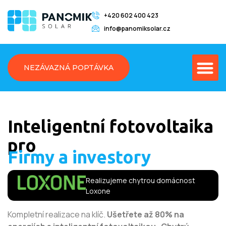
+420 602 400 423
info@panomiksolar.cz
NEZÁVAZNÁ POPTÁVKA
Inteligentní fotovoltaika
pro
Města
a
obce
Realizujeme chytrou domácnost
Loxone
Kompletní realizace na klíč.
Ušetřete až 80% na