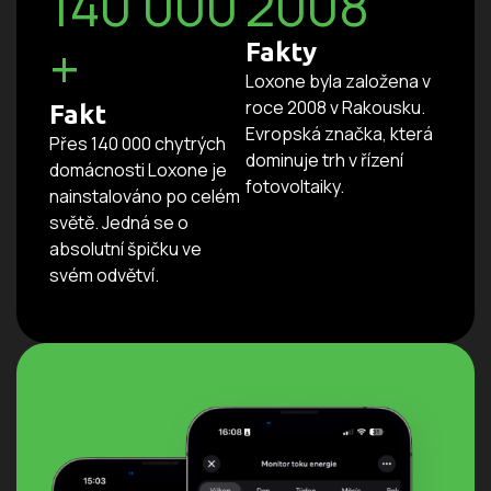
140 000
2008
+
Fakty
Loxone byla založena v
roce 2008 v Rakousku.
Fakt
Evropská značka, která
Přes 140 000 chytrých
dominuje trh v řízení
domácnosti Loxone je
fotovoltaiky.
nainstalováno po celém
světě. Jedná se o
absolutní špičku ve
svém odvětví.