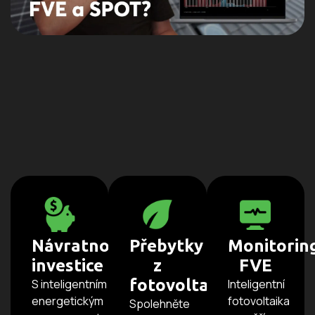
Návratnost
Přebytky
Monitorin
investice
z
FVE
fotovoltaiky
S inteligentním
Inteligentní
energetickým
fotovoltaika
Spolehněte