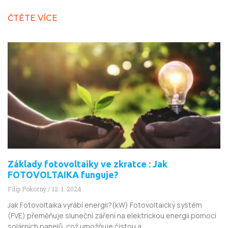
ČTĚTE VÍCE
Základy fotovoltaiky ve zkratce : Jak
FOTOVOLTAIKA funguje?
Filip Pokorný
12. 1. 2024
Jak Fotovoltaika vyrábí energii?(kW) Fotovoltaický systém
(FVE) přeměňuje sluneční záření na elektrickou energii pomocí
solárních panelů, což umožňuje čistou a