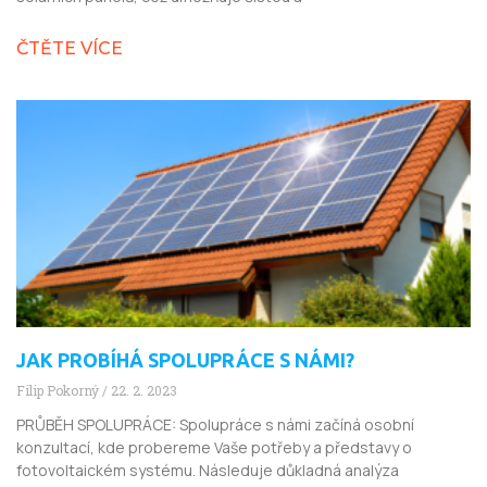
ČTĚTE VÍCE
JAK PROBÍHÁ SPOLUPRÁCE S NÁMI?
Filip Pokorný
22. 2. 2023
PRŮBĚH SPOLUPRÁCE: Spolupráce s námi začíná osobní
konzultací, kde probereme Vaše potřeby a představy o
fotovoltaickém systému. Následuje důkladná analýza