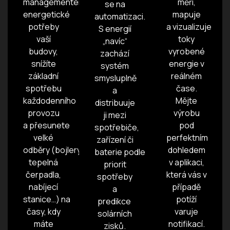
managementem znáte
měří,
se na
energetické
mapuje
automatizaci.
potřeby
a vizualizuje
S energií
vaší
toky
„navíc“
budovy,
vyrobené
zachází
snížíte
energie v
systém
základní
reálném
smysluplně
spotřebu
čase.
a
každodenního
Mějte
distribuuje
provozu
výrobu
ji mezi
a přesunete
pod
spotřebiče,
velké
perfektním
zařízení či
odběry (bojlery,
dohledem
baterie podle
tepelná
v aplikaci,
priorit
čerpadla,
která vás v
spotřeby
nabíjecí
případě
a
stanice…) na
potíží
predikce
časy, kdy
varuje
solárních
máte
notifikací.
zisků.