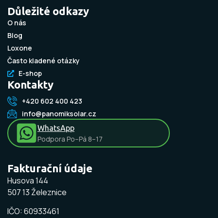
Důležité odkazy
O nás
Blog
Loxone
Často kladené otázky
E-shop
Kontakty
+420 602 400 423
info@panomiksolar.cz
WhatsApp
Podpora Po–Pá 8–17
Fakturační údaje
Husova 144
507 13 Železnice
IČO: 60933461