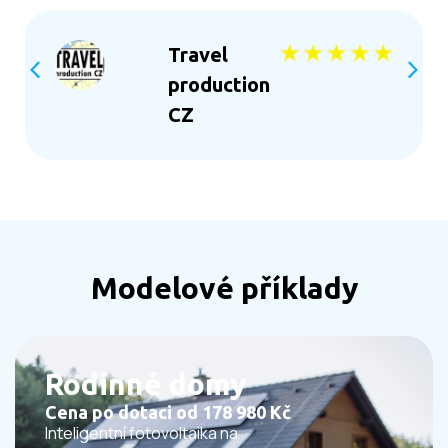
Travel
production
CZ
Modelové příklady
Rodinné domy
Cena po dotaci od 178 980 Kč
Inteligentní fotovoltaika na