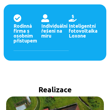
Rodinná
Individuální
Inteligentní
firma s
řešení na
fotovoltaika
osobním
míru
Loxone
přístupem
Realizace