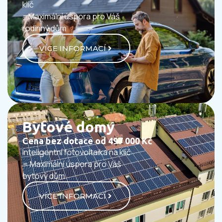
klíč
=Maximální úspora pro Váš
rodinný dům
VÍCE INFORMACÍ
Bytové domy
Cena bez dotace od 497 000 Kč
Inteligentní fotovoltaika na klíč
= Maximální úspora pro Váš
bytový dům
VÍCE INFORMACÍ