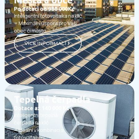
Po dotaci od 980 000Kč
Inteligentní fotovoltaika na klíč
= Maximální úspora pro Vaší
obec či město
VÍCE INFORMACÍ
Tepelná čerpadla
Dotace až 140 000 Kč
Inteligentní tepelná
čerpadla na klíč
= Ideální v kombinaci s
fotovoltaikou