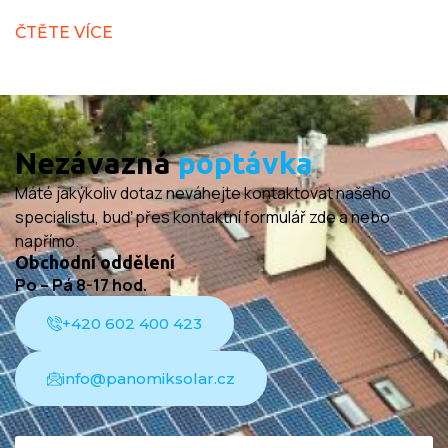
ČTĚTE VÍCE
Nezávazná
poptávka
Máté jakýkoliv dotaz neváhejte kontaktovat našeho
specialistu, buď přes kontaktní formulář zde a nebo
napřímo.
Obchodní oddělení
Po – Pá 8-17 hod.
+420 602 400 423
info@panomiksolar.cz