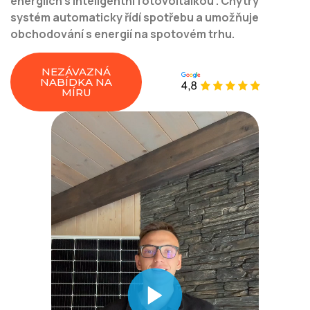
energiích s inteligentní fotovoltaikou . Chytrý
systém automaticky řídí spotřebu a umožňuje
obchodování s energií na spotovém trhu.
NEZÁVAZNÁ
NABÍDKA NA
MÍRU