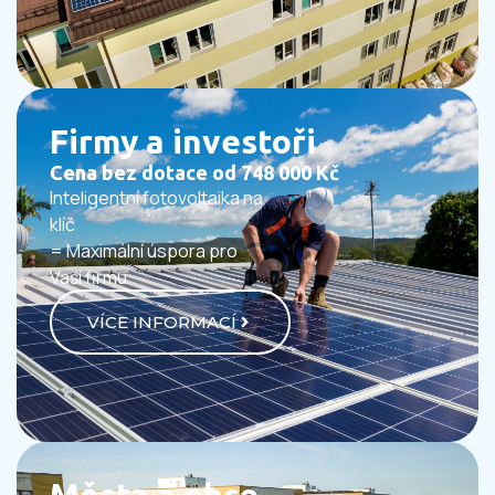
Firmy a investoři
Cena bez dotace od 748 000 Kč
Inteligentní fotovoltaika na
klíč
= Maximální úspora pro
Vaší firmu
VÍCE INFORMACÍ
Města a obce