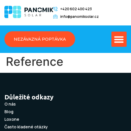
+420 602 400 423
info@panomiksolar.cz
NEZÁVAZNÁ POPTÁVKA
Reference
Důležité odkazy
O nás
Blog
Loxone
Často kladené otázky