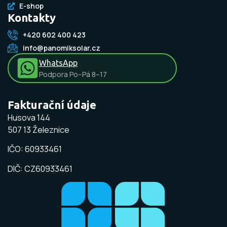
E-shop
Kontakty
+420 602 400 423
info@panomiksolar.cz
WhatsApp
Podpora Po–Pá 8–17
Fakturační údaje
Husova 144
507 13 Železnice
IČO: 60933461
DIČ: CZ60933461